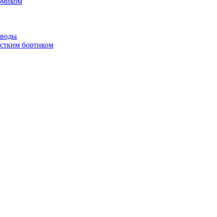
омиком
 воды
стким бортиком