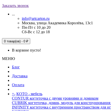
Заказать звонок
...
info@artcarton.ru
Москва, улица Академика Королёва, 13с1
Пн-Пт с 10 до 20
Сб-Вс с 12 до 18
0 товар(ов) - 0 ₽
В корзине пусто!
МЕНЮ
Блог
Доставка
Оплата
+
-
КОТО - мебель
CONTUR когтеточка с двумя уровнями и домиком
CUBRIK когтеточка, домик, модуль для конструирования
INFINITY когтеточка с внутренним пространством для и