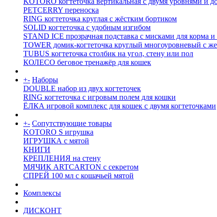
KOTORO когтеточка вертикальная с двумя уровнями и д
PETCERRY переноска
RING когтеточка круглая с жёстким бортиком
SOLID когтеточка с удобным изгибом
STAND ICE прозрачная подставка с мисками для корма и
TOWER домик-когтеточка круглый многоуровневый с же
TUBUS когтеточка столбик на угол, стену или пол
КОЛЕСО беговое тренажёр для кошек
+
-
Наборы
DOUBLE набор из двух когтеточек
RING когтеточка c игровым полем для кошки
ЁЛКА игровой комплекс для кошек с двумя когтеточками
+
-
Сопутствующие товары
KOTORO S игрушка
ИГРУШКА с мятой
КНИГИ
КРЕПЛЕНИЯ на стену
МЯЧИК ARTCARTON с секретом
СПРЕЙ 100 мл с кошачьей мятой
Комплексы
ДИСКОНТ