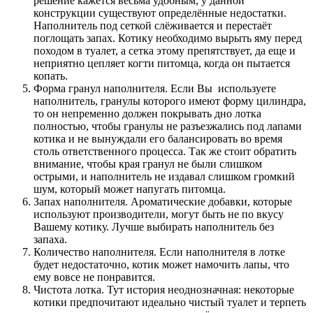
решение кажется весьма удобным, у данной
конструкции существуют определённые недостатки.
Наполнитель под сеткой слёживается и перестаёт
поглощать запах. Котику необходимо вырыть яму перед
походом в туалет, а сетка этому препятствует, да еще и
неприятно цепляет когти питомца, когда он пытается
копать.
Форма гранул наполнителя. Если Вы используете
наполнитель, гранулы которого имеют форму цилиндра,
то он непременно должен покрывать дно лотка
полностью, чтобы гранулы не разъезжались под лапами
котика и не вынуждали его балансировать во время
столь ответственного процесса. Так же стоит обратить
внимание, чтобы края гранул не были слишком
острыми, и наполнитель не издавал слишком громкий
шум, который может напугать питомца.
Запах наполнителя. Ароматические добавки, которые
используют производители, могут быть не по вкусу
Вашему котику. Лучше выбирать наполнитель без
запаха.
Количество наполнителя. Если наполнителя в лотке
будет недостаточно, котик может намочить лапы, что
ему вовсе не понравится.
Чистота лотка. Тут история неоднозначная: некоторые
котики предпочитают идеально чистый туалет и терпеть