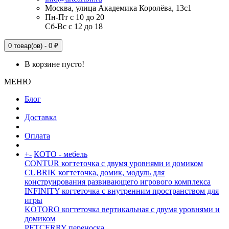
Москва, улица Академика Королёва, 13с1
Пн-Пт с 10 до 20
Сб-Вс с 12 до 18
0 товар(ов) - 0 ₽
В корзине пусто!
МЕНЮ
Блог
Доставка
Оплата
+
-
КОТО - мебель
CONTUR когтеточка с двумя уровнями и домиком
CUBRIK когтеточка, домик, модуль для
конструирования развивающего игрового комплекса
INFINITY когтеточка с внутренним пространством для
игры
KOTORO когтеточка вертикальная с двумя уровнями и
домиком
PETCERRY переноска