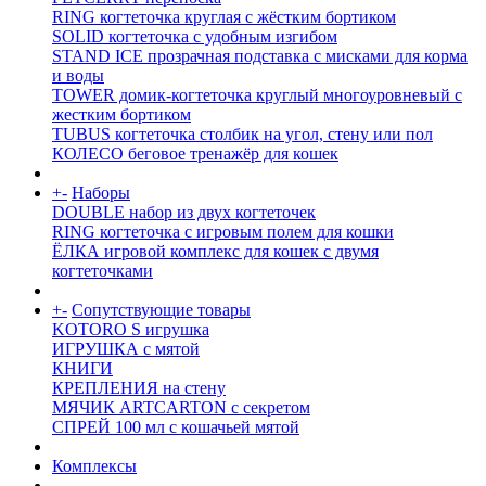
RING когтеточка круглая с жёстким бортиком
SOLID когтеточка с удобным изгибом
STAND ICE прозрачная подставка с мисками для корма
и воды
TOWER домик-когтеточка круглый многоуровневый с
жестким бортиком
TUBUS когтеточка столбик на угол, стену или пол
КОЛЕСО беговое тренажёр для кошек
+
-
Наборы
DOUBLE набор из двух когтеточек
RING когтеточка c игровым полем для кошки
ЁЛКА игровой комплекс для кошек с двумя
когтеточками
+
-
Сопутствующие товары
KOTORO S игрушка
ИГРУШКА с мятой
КНИГИ
КРЕПЛЕНИЯ на стену
МЯЧИК ARTCARTON с секретом
СПРЕЙ 100 мл с кошачьей мятой
Комплексы