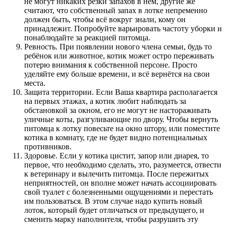
не могут никаких резки запахов в нём, другие же
считают, что собственный запах в лотке непременно
должен быть, чтобы всё вокруг знали, кому он
принадлежит. Попробуйте варьировать частоту уборки и
понаблюдайте за реакцией питомца.
Ревность. При появлении нового члена семьи, будь то
ребёнок или животное, котик может остро переживать
потерю внимания к собственной персоне. Просто
уделяйте ему больше времени, и всё вернётся на свои
места.
Защита территории. Если Ваша квартира располагается
на первых этажах, а котик любит наблюдать за
обстановкой за окном, его не могут не настораживать
уличные коты, разгуливающие по двору. Чтобы вернуть
питомца к лотку повесьте на окно штору, или поместите
котика в комнату, где не будет видно потенциальных
противников.
Здоровье. Если у котика цистит, запор или диарея, то
первое, что необходимо сделать, это, разумеется, отвести
к ветеринару и вылечить питомца. После пережитых
неприятностей, он вполне может начать ассоциировать
свой туалет с болезненными ощущениями и перестать
им пользоваться. В этом случае надо купить новый
лоток, который будет отличаться от предыдущего, и
сменить марку наполнителя, чтобы разрушить эту