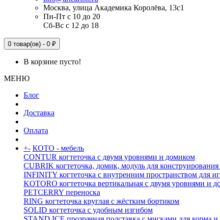
Москва, улица Академика Королёва, 13с1
Пн-Пт с 10 до 20
Сб-Вс с 12 до 18
0 товар(ов) - 0 ₽
В корзине пусто!
МЕНЮ
Блог
Доставка
Оплата
+
-
КОТО - мебель
CONTUR когтеточка с двумя уровнями и домиком
CUBRIK когтеточка, домик, модуль для конструирования
INFINITY когтеточка с внутренним пространством для и
KOTORO когтеточка вертикальная с двумя уровнями и д
PETCERRY переноска
RING когтеточка круглая с жёстким бортиком
SOLID когтеточка с удобным изгибом
STAND ICE прозрачная подставка с мисками для корма и