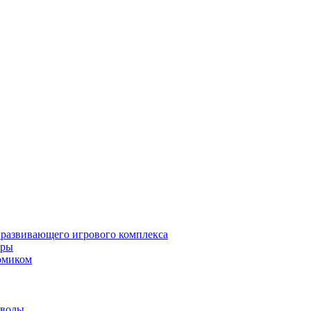
 развивающего игрового комплекса
гры
омиком
 воды