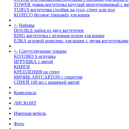
TOWER домик-когтеточка круглый многоуровневый с же
TUBUS когтеточка столбик на угол, стену или пол
КОЛЕСО беговое тренажёр для кошек
+
-
Наборы
DOUBLE набор из двух когтеточек
RING когтеточка c игровым полем для кошки
ЁЛКА игровой комплекс для кошек с двумя когтеточками
+
-
Сопутствующие товары
KOTORO S игрушка
ИГРУШКА с мятой
КНИГИ
КРЕПЛЕНИЯ на стену
МЯЧИК ARTCARTON с секретом
СПРЕЙ 100 мл с кошачьей мятой
Комплексы
ДИСКОНТ
Именная мебель
Фото