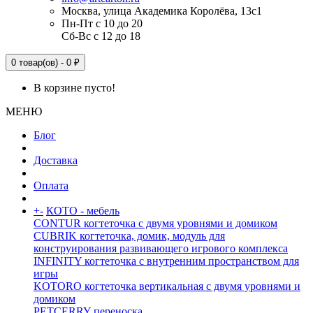
Москва, улица Академика Королёва, 13с1
Пн-Пт с 10 до 20
Сб-Вс с 12 до 18
0 товар(ов) - 0 ₽
В корзине пусто!
МЕНЮ
Блог
Доставка
Оплата
+
-
КОТО - мебель
CONTUR когтеточка с двумя уровнями и домиком
CUBRIK когтеточка, домик, модуль для
конструирования развивающего игрового комплекса
INFINITY когтеточка с внутренним пространством для
игры
KOTORO когтеточка вертикальная с двумя уровнями и
домиком
PETCERRY переноска