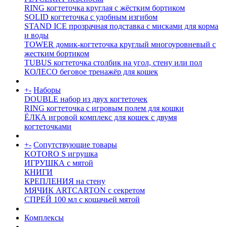
RING когтеточка круглая с жёстким бортиком
SOLID когтеточка с удобным изгибом
STAND ICE прозрачная подставка с мисками для корма
и воды
TOWER домик-когтеточка круглый многоуровневый с
жестким бортиком
TUBUS когтеточка столбик на угол, стену или пол
КОЛЕСО беговое тренажёр для кошек
+
-
Наборы
DOUBLE набор из двух когтеточек
RING когтеточка c игровым полем для кошки
ЁЛКА игровой комплекс для кошек с двумя
когтеточками
+
-
Сопутствующие товары
KOTORO S игрушка
ИГРУШКА с мятой
КНИГИ
КРЕПЛЕНИЯ на стену
МЯЧИК ARTCARTON с секретом
СПРЕЙ 100 мл с кошачьей мятой
Комплексы