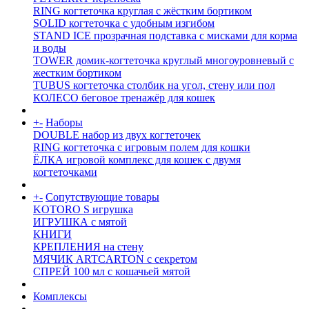
RING когтеточка круглая с жёстким бортиком
SOLID когтеточка с удобным изгибом
STAND ICE прозрачная подставка с мисками для корма
и воды
TOWER домик-когтеточка круглый многоуровневый с
жестким бортиком
TUBUS когтеточка столбик на угол, стену или пол
КОЛЕСО беговое тренажёр для кошек
+
-
Наборы
DOUBLE набор из двух когтеточек
RING когтеточка c игровым полем для кошки
ЁЛКА игровой комплекс для кошек с двумя
когтеточками
+
-
Сопутствующие товары
KOTORO S игрушка
ИГРУШКА с мятой
КНИГИ
КРЕПЛЕНИЯ на стену
МЯЧИК ARTCARTON с секретом
СПРЕЙ 100 мл с кошачьей мятой
Комплексы