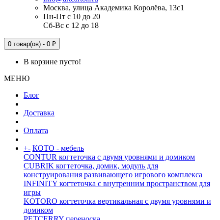
Москва, улица Академика Королёва, 13с1
Пн-Пт с 10 до 20
Сб-Вс с 12 до 18
0 товар(ов) - 0 ₽
В корзине пусто!
МЕНЮ
Блог
Доставка
Оплата
+
-
КОТО - мебель
CONTUR когтеточка с двумя уровнями и домиком
CUBRIK когтеточка, домик, модуль для
конструирования развивающего игрового комплекса
INFINITY когтеточка с внутренним пространством для
игры
KOTORO когтеточка вертикальная с двумя уровнями и
домиком
PETCERRY переноска