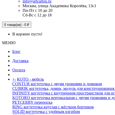
info@artcarton.ru
Москва, улица Академика Королёва, 13с1
Пн-Пт с 10 до 20
Сб-Вс с 12 до 18
0 товар(ов) - 0 ₽
В корзине пусто!
МЕНЮ
Блог
Доставка
Оплата
+
-
КОТО - мебель
CONTUR когтеточка с двумя уровнями и домиком
CUBRIK когтеточка, домик, модуль для конструирования
INFINITY когтеточка с внутренним пространством для и
KOTORO когтеточка вертикальная с двумя уровнями и д
PETCERRY переноска
RING когтеточка круглая с жёстким бортиком
SOLID когтеточка с удобным изгибом