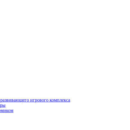
 развивающего игрового комплекса
гры
омиком