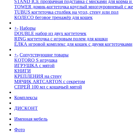
STAND ICE прозрачная подставка с мисками для корма и
TOWER домик-когтеточка круглый многоуровневый с же
TUBUS когтеточка столбик на угол, стену или пол
КОЛЕСО беговое тренажёр для кошек
+
-
Наборы
DOUBLE набор из двух когтеточек
RING когтеточка c игровым полем для кошки
ЁЛКА игровой комплекс для кошек с двумя когтеточками
+
-
Сопутствующие товары
KOTORO S игрушка
ИГРУШКА с мятой
КНИГИ
КРЕПЛЕНИЯ на стену
МЯЧИК ARTCARTON с секретом
СПРЕЙ 100 мл с кошачьей мятой
Комплексы
ДИСКОНТ
Именная мебель
Фото