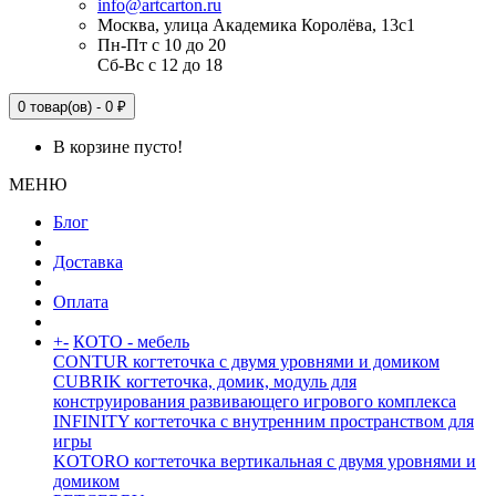
info@artcarton.ru
Москва, улица Академика Королёва, 13с1
Пн-Пт с 10 до 20
Сб-Вс с 12 до 18
0 товар(ов) - 0 ₽
В корзине пусто!
МЕНЮ
Блог
Доставка
Оплата
+
-
КОТО - мебель
CONTUR когтеточка с двумя уровнями и домиком
CUBRIK когтеточка, домик, модуль для
конструирования развивающего игрового комплекса
INFINITY когтеточка с внутренним пространством для
игры
KOTORO когтеточка вертикальная с двумя уровнями и
домиком