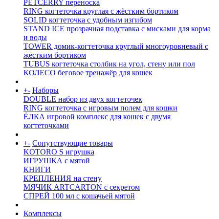
PETCERRY переноска
RING когтеточка круглая с жёстким бортиком
SOLID когтеточка с удобным изгибом
STAND ICE прозрачная подставка с мисками для корма
и воды
TOWER домик-когтеточка круглый многоуровневый с
жестким бортиком
TUBUS когтеточка столбик на угол, стену или пол
КОЛЕСО беговое тренажёр для кошек
+
-
Наборы
DOUBLE набор из двух когтеточек
RING когтеточка c игровым полем для кошки
ЁЛКА игровой комплекс для кошек с двумя
когтеточками
+
-
Сопутствующие товары
KOTORO S игрушка
ИГРУШКА с мятой
КНИГИ
КРЕПЛЕНИЯ на стену
МЯЧИК ARTCARTON с секретом
СПРЕЙ 100 мл с кошачьей мятой
Комплексы