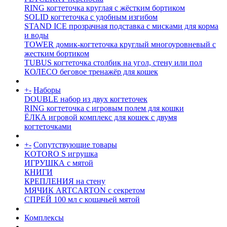
RING когтеточка круглая с жёстким бортиком
SOLID когтеточка с удобным изгибом
STAND ICE прозрачная подставка с мисками для корма
и воды
TOWER домик-когтеточка круглый многоуровневый с
жестким бортиком
TUBUS когтеточка столбик на угол, стену или пол
КОЛЕСО беговое тренажёр для кошек
+
-
Наборы
DOUBLE набор из двух когтеточек
RING когтеточка c игровым полем для кошки
ЁЛКА игровой комплекс для кошек с двумя
когтеточками
+
-
Сопутствующие товары
KOTORO S игрушка
ИГРУШКА с мятой
КНИГИ
КРЕПЛЕНИЯ на стену
МЯЧИК ARTCARTON с секретом
СПРЕЙ 100 мл с кошачьей мятой
Комплексы