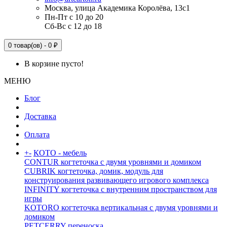
Москва, улица Академика Королёва, 13с1
Пн-Пт с 10 до 20
Сб-Вс с 12 до 18
0 товар(ов) - 0 ₽
В корзине пусто!
МЕНЮ
Блог
Доставка
Оплата
+
-
КОТО - мебель
CONTUR когтеточка с двумя уровнями и домиком
CUBRIK когтеточка, домик, модуль для
конструирования развивающего игрового комплекса
INFINITY когтеточка с внутренним пространством для
игры
KOTORO когтеточка вертикальная с двумя уровнями и
домиком
PETCERRY переноска