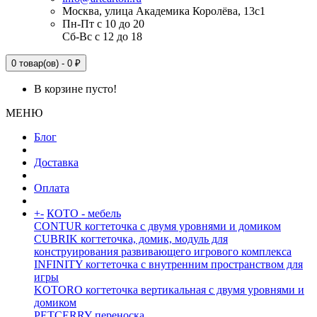
Москва, улица Академика Королёва, 13с1
Пн-Пт с 10 до 20
Сб-Вс с 12 до 18
0 товар(ов) - 0 ₽
В корзине пусто!
МЕНЮ
Блог
Доставка
Оплата
+
-
КОТО - мебель
CONTUR когтеточка с двумя уровнями и домиком
CUBRIK когтеточка, домик, модуль для
конструирования развивающего игрового комплекса
INFINITY когтеточка с внутренним пространством для
игры
KOTORO когтеточка вертикальная с двумя уровнями и
домиком
PETCERRY переноска