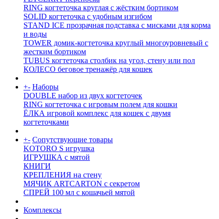
RING когтеточка круглая с жёстким бортиком
SOLID когтеточка с удобным изгибом
STAND ICE прозрачная подставка с мисками для корма
и воды
TOWER домик-когтеточка круглый многоуровневый с
жестким бортиком
TUBUS когтеточка столбик на угол, стену или пол
КОЛЕСО беговое тренажёр для кошек
+
-
Наборы
DOUBLE набор из двух когтеточек
RING когтеточка c игровым полем для кошки
ЁЛКА игровой комплекс для кошек с двумя
когтеточками
+
-
Сопутствующие товары
KOTORO S игрушка
ИГРУШКА с мятой
КНИГИ
КРЕПЛЕНИЯ на стену
МЯЧИК ARTCARTON с секретом
СПРЕЙ 100 мл с кошачьей мятой
Комплексы