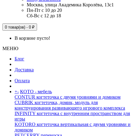
Москва, улица Академика Королёва, 13с1
Пн-Пт с 10 до 20
Сб-Вс с 12 до 18
0 товар(ов) - 0 ₽
В корзине пусто!
МЕНЮ
Блог
Доставка
Оплата
+
-
КОТО - мебель
CONTUR когтеточка с двумя уровнями и домиком
CUBRIK когтеточка, домик, модуль для
конструирования развивающего игрового комплекса
INFINITY когтеточка с внутренним пространством для
игры
KOTORO когтеточка вертикальная с двумя уровнями и
домиком
PETCERRY переноска