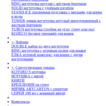
RING когтеточка круглая с жёстким бортиком
SOLID когтеточка с удобным изгибом
STAND ICE прозрачная подставка с мисками для корма
и воды
TOWER домик-когтеточка круглый многоуровневый с
жестким бортиком
TUBUS когтеточка столбик на угол, стену или пол
КОЛЕСО беговое тренажёр для кошек
+
-
Наборы
DOUBLE набор из двух когтеточек
RING когтеточка c игровым полем для кошки
ЁЛКА игровой комплекс для кошек с двумя
когтеточками
+
-
Сопутствующие товары
KOTORO S игрушка
ИГРУШКА с мятой
КНИГИ
КРЕПЛЕНИЯ на стену
МЯЧИК ARTCARTON с секретом
СПРЕЙ 100 мл с кошачьей мятой
Комплексы