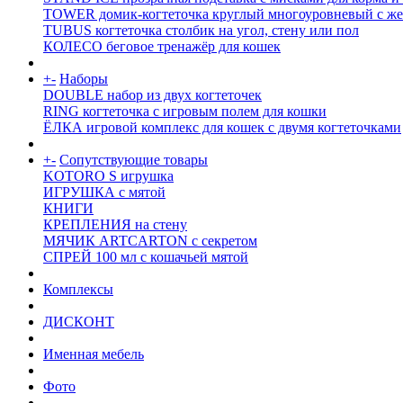
TOWER домик-когтеточка круглый многоуровневый с же
TUBUS когтеточка столбик на угол, стену или пол
КОЛЕСО беговое тренажёр для кошек
+
-
Наборы
DOUBLE набор из двух когтеточек
RING когтеточка c игровым полем для кошки
ЁЛКА игровой комплекс для кошек с двумя когтеточками
+
-
Сопутствующие товары
KOTORO S игрушка
ИГРУШКА с мятой
КНИГИ
КРЕПЛЕНИЯ на стену
МЯЧИК ARTCARTON с секретом
СПРЕЙ 100 мл с кошачьей мятой
Комплексы
ДИСКОНТ
Именная мебель
Фото