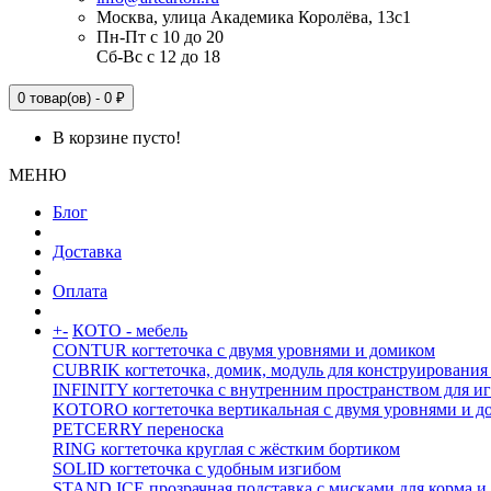
Москва, улица Академика Королёва, 13с1
Пн-Пт с 10 до 20
Сб-Вс с 12 до 18
0 товар(ов) - 0 ₽
В корзине пусто!
МЕНЮ
Блог
Доставка
Оплата
+
-
КОТО - мебель
CONTUR когтеточка с двумя уровнями и домиком
CUBRIK когтеточка, домик, модуль для конструирования
INFINITY когтеточка с внутренним пространством для и
KOTORO когтеточка вертикальная с двумя уровнями и д
PETCERRY переноска
RING когтеточка круглая с жёстким бортиком
SOLID когтеточка с удобным изгибом
STAND ICE прозрачная подставка с мисками для корма и