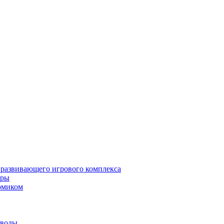
 развивающего игрового комплекса
гры
омиком
 воды