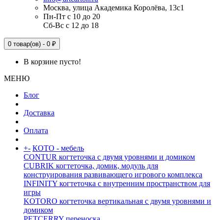
Москва, улица Академика Королёва, 13с1
Пн-Пт с 10 до 20
Сб-Вс с 12 до 18
0 товар(ов) - 0 ₽
В корзине пусто!
МЕНЮ
Блог
Доставка
Оплата
+
-
КОТО - мебель
CONTUR когтеточка с двумя уровнями и домиком
CUBRIK когтеточка, домик, модуль для
конструирования развивающего игрового комплекса
INFINITY когтеточка с внутренним пространством для
игры
KOTORO когтеточка вертикальная с двумя уровнями и
домиком
PETCERRY переноска