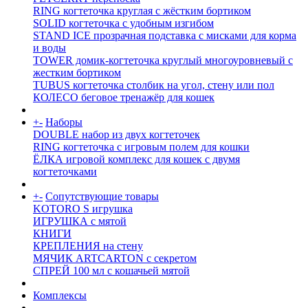
RING когтеточка круглая с жёстким бортиком
SOLID когтеточка с удобным изгибом
STAND ICE прозрачная подставка с мисками для корма
и воды
TOWER домик-когтеточка круглый многоуровневый с
жестким бортиком
TUBUS когтеточка столбик на угол, стену или пол
КОЛЕСО беговое тренажёр для кошек
+
-
Наборы
DOUBLE набор из двух когтеточек
RING когтеточка c игровым полем для кошки
ЁЛКА игровой комплекс для кошек с двумя
когтеточками
+
-
Сопутствующие товары
KOTORO S игрушка
ИГРУШКА с мятой
КНИГИ
КРЕПЛЕНИЯ на стену
МЯЧИК ARTCARTON с секретом
СПРЕЙ 100 мл с кошачьей мятой
Комплексы