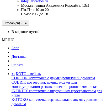
info@artcarton.ru
Москва, улица Академика Королёва, 13с1
Пн-Пт с 10 до 20
Сб-Вс с 12 до 18
0 товар(ов) - 0 ₽
В корзине пусто!
МЕНЮ
Блог
Доставка
Оплата
+
-
КОТО - мебель
CONTUR когтеточка с двумя уровнями и домиком
CUBRIK когтеточка, домик, модуль для
конструирования развивающего игрового комплекса
INFINITY когтеточка с внутренним пространством для
игры
KOTORO когтеточка вертикальная с двумя уровнями и
домиком