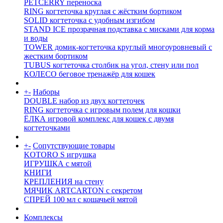
PETCERRY переноска
RING когтеточка круглая с жёстким бортиком
SOLID когтеточка с удобным изгибом
STAND ICE прозрачная подставка с мисками для корма
и воды
TOWER домик-когтеточка круглый многоуровневый с
жестким бортиком
TUBUS когтеточка столбик на угол, стену или пол
КОЛЕСО беговое тренажёр для кошек
+
-
Наборы
DOUBLE набор из двух когтеточек
RING когтеточка c игровым полем для кошки
ЁЛКА игровой комплекс для кошек с двумя
когтеточками
+
-
Сопутствующие товары
KOTORO S игрушка
ИГРУШКА с мятой
КНИГИ
КРЕПЛЕНИЯ на стену
МЯЧИК ARTCARTON с секретом
СПРЕЙ 100 мл с кошачьей мятой
Комплексы