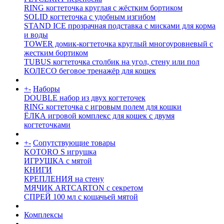
RING когтеточка круглая с жёстким бортиком
SOLID когтеточка с удобным изгибом
STAND ICE прозрачная подставка с мисками для корма
и воды
TOWER домик-когтеточка круглый многоуровневый с
жестким бортиком
TUBUS когтеточка столбик на угол, стену или пол
КОЛЕСО беговое тренажёр для кошек
+
-
Наборы
DOUBLE набор из двух когтеточек
RING когтеточка c игровым полем для кошки
ЁЛКА игровой комплекс для кошек с двумя
когтеточками
+
-
Сопутствующие товары
KOTORO S игрушка
ИГРУШКА с мятой
КНИГИ
КРЕПЛЕНИЯ на стену
МЯЧИК ARTCARTON с секретом
СПРЕЙ 100 мл с кошачьей мятой
Комплексы