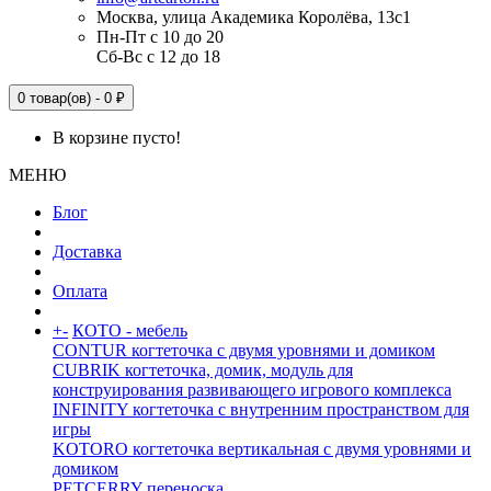
Москва, улица Академика Королёва, 13с1
Пн-Пт с 10 до 20
Сб-Вс с 12 до 18
0 товар(ов) - 0 ₽
В корзине пусто!
МЕНЮ
Блог
Доставка
Оплата
+
-
КОТО - мебель
CONTUR когтеточка с двумя уровнями и домиком
CUBRIK когтеточка, домик, модуль для
конструирования развивающего игрового комплекса
INFINITY когтеточка с внутренним пространством для
игры
KOTORO когтеточка вертикальная с двумя уровнями и
домиком
PETCERRY переноска