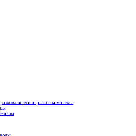
 развивающего игрового комплекса
гры
омиком
 воды