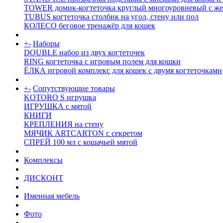
TOWER домик-когтеточка круглый многоуровневый с же
TUBUS когтеточка столбик на угол, стену или пол
КОЛЕСО беговое тренажёр для кошек
+
-
Наборы
DOUBLE набор из двух когтеточек
RING когтеточка c игровым полем для кошки
ЁЛКА игровой комплекс для кошек с двумя когтеточками
+
-
Сопутствующие товары
KOTORO S игрушка
ИГРУШКА с мятой
КНИГИ
КРЕПЛЕНИЯ на стену
МЯЧИК ARTCARTON с секретом
СПРЕЙ 100 мл с кошачьей мятой
Комплексы
ДИСКОНТ
Именная мебель
Фото