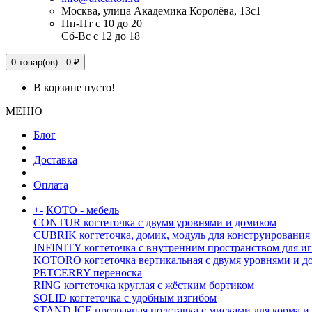
Москва, улица Академика Королёва, 13с1
Пн-Пт с 10 до 20
Сб-Вс с 12 до 18
0 товар(ов) - 0 ₽
В корзине пусто!
МЕНЮ
Блог
Доставка
Оплата
+
-
КОТО - мебель
CONTUR когтеточка с двумя уровнями и домиком
CUBRIK когтеточка, домик, модуль для конструирования
INFINITY когтеточка с внутренним пространством для и
KOTORO когтеточка вертикальная с двумя уровнями и д
PETCERRY переноска
RING когтеточка круглая с жёстким бортиком
SOLID когтеточка с удобным изгибом
STAND ICE прозрачная подставка с мисками для корма и