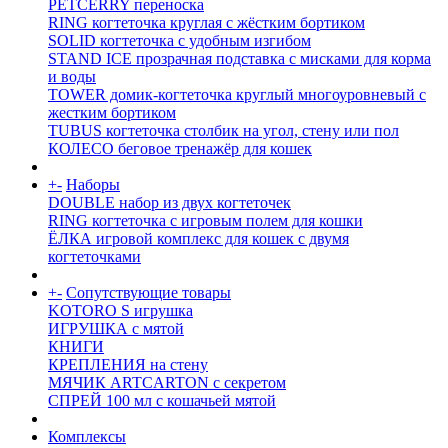
PETCERRY переноска
RING когтеточка круглая с жёстким бортиком
SOLID когтеточка с удобным изгибом
STAND ICE прозрачная подставка с мисками для корма
и воды
TOWER домик-когтеточка круглый многоуровневый с
жестким бортиком
TUBUS когтеточка столбик на угол, стену или пол
КОЛЕСО беговое тренажёр для кошек
+
-
Наборы
DOUBLE набор из двух когтеточек
RING когтеточка c игровым полем для кошки
ЁЛКА игровой комплекс для кошек с двумя
когтеточками
+
-
Сопутствующие товары
KOTORO S игрушка
ИГРУШКА с мятой
КНИГИ
КРЕПЛЕНИЯ на стену
МЯЧИК ARTCARTON с секретом
СПРЕЙ 100 мл с кошачьей мятой
Комплексы