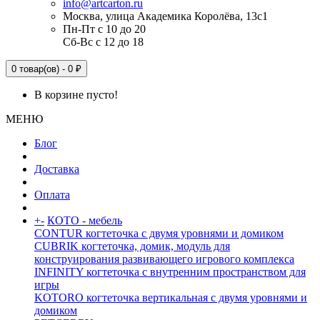
info@artcarton.ru
Москва, улица Академика Королёва, 13с1
Пн-Пт с 10 до 20
Сб-Вс с 12 до 18
0 товар(ов) - 0 ₽
В корзине пусто!
МЕНЮ
Блог
Доставка
Оплата
+
-
КОТО - мебель
CONTUR когтеточка с двумя уровнями и домиком
CUBRIK когтеточка, домик, модуль для
конструирования развивающего игрового комплекса
INFINITY когтеточка с внутренним пространством для
игры
KOTORO когтеточка вертикальная с двумя уровнями и
домиком