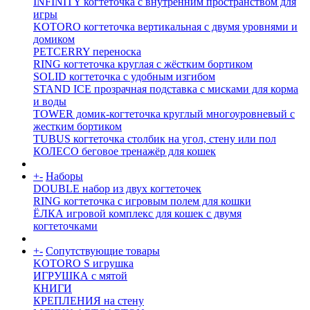
INFINITY когтеточка с внутренним пространством для
игры
KOTORO когтеточка вертикальная с двумя уровнями и
домиком
PETCERRY переноска
RING когтеточка круглая с жёстким бортиком
SOLID когтеточка с удобным изгибом
STAND ICE прозрачная подставка с мисками для корма
и воды
TOWER домик-когтеточка круглый многоуровневый с
жестким бортиком
TUBUS когтеточка столбик на угол, стену или пол
КОЛЕСО беговое тренажёр для кошек
+
-
Наборы
DOUBLE набор из двух когтеточек
RING когтеточка c игровым полем для кошки
ЁЛКА игровой комплекс для кошек с двумя
когтеточками
+
-
Сопутствующие товары
KOTORO S игрушка
ИГРУШКА с мятой
КНИГИ
КРЕПЛЕНИЯ на стену