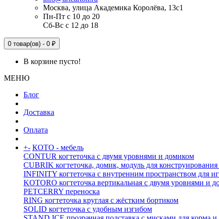
Москва, улица Академика Королёва, 13с1
Пн-Пт с 10 до 20
Сб-Вс с 12 до 18
0 товар(ов) - 0 ₽
В корзине пусто!
МЕНЮ
Блог
Доставка
Оплата
+
-
КОТО - мебель
CONTUR когтеточка с двумя уровнями и домиком
CUBRIK когтеточка, домик, модуль для конструирования
INFINITY когтеточка с внутренним пространством для и
KOTORO когтеточка вертикальная с двумя уровнями и д
PETCERRY переноска
RING когтеточка круглая с жёстким бортиком
SOLID когтеточка с удобным изгибом
STAND ICE прозрачная подставка с мисками для корма и