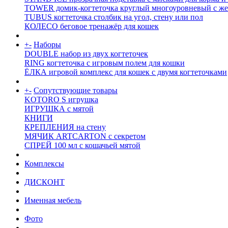
TOWER домик-когтеточка круглый многоуровневый с же
TUBUS когтеточка столбик на угол, стену или пол
КОЛЕСО беговое тренажёр для кошек
+
-
Наборы
DOUBLE набор из двух когтеточек
RING когтеточка c игровым полем для кошки
ЁЛКА игровой комплекс для кошек с двумя когтеточками
+
-
Сопутствующие товары
KOTORO S игрушка
ИГРУШКА с мятой
КНИГИ
КРЕПЛЕНИЯ на стену
МЯЧИК ARTCARTON с секретом
СПРЕЙ 100 мл с кошачьей мятой
Комплексы
ДИСКОНТ
Именная мебель
Фото