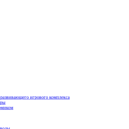
 развивающего игрового комплекса
гры
омиком
 воды