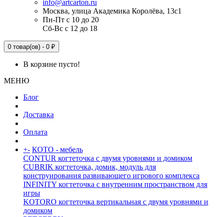
info@artcarton.ru
Москва, улица Академика Королёва, 13с1
Пн-Пт с 10 до 20
Сб-Вс с 12 до 18
0 товар(ов) - 0 ₽
В корзине пусто!
МЕНЮ
Блог
Доставка
Оплата
+
-
КОТО - мебель
CONTUR когтеточка с двумя уровнями и домиком
CUBRIK когтеточка, домик, модуль для
конструирования развивающего игрового комплекса
INFINITY когтеточка с внутренним пространством для
игры
KOTORO когтеточка вертикальная с двумя уровнями и
домиком