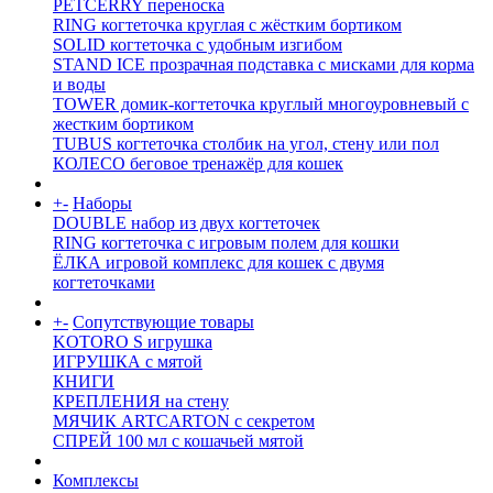
PETCERRY переноска
RING когтеточка круглая с жёстким бортиком
SOLID когтеточка с удобным изгибом
STAND ICE прозрачная подставка с мисками для корма
и воды
TOWER домик-когтеточка круглый многоуровневый с
жестким бортиком
TUBUS когтеточка столбик на угол, стену или пол
КОЛЕСО беговое тренажёр для кошек
+
-
Наборы
DOUBLE набор из двух когтеточек
RING когтеточка c игровым полем для кошки
ЁЛКА игровой комплекс для кошек с двумя
когтеточками
+
-
Сопутствующие товары
KOTORO S игрушка
ИГРУШКА с мятой
КНИГИ
КРЕПЛЕНИЯ на стену
МЯЧИК ARTCARTON с секретом
СПРЕЙ 100 мл с кошачьей мятой
Комплексы