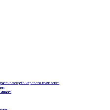
 развивающего игрового комплекса
гры
омиком
 воды