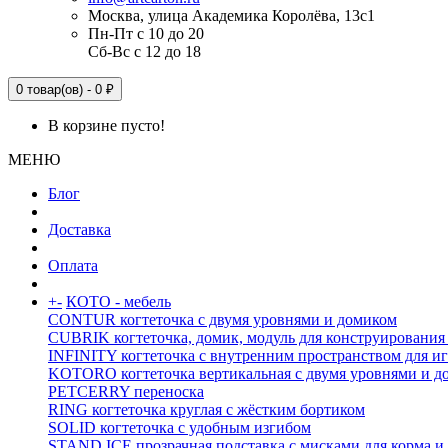
Москва, улица Академика Королёва, 13с1
Пн-Пт с 10 до 20
Сб-Вс с 12 до 18
0 товар(ов) - 0 ₽
В корзине пусто!
МЕНЮ
Блог
Доставка
Оплата
+
-
КОТО - мебель
CONTUR когтеточка с двумя уровнями и домиком
CUBRIK когтеточка, домик, модуль для конструирования
INFINITY когтеточка с внутренним пространством для и
KOTORO когтеточка вертикальная с двумя уровнями и д
PETCERRY переноска
RING когтеточка круглая с жёстким бортиком
SOLID когтеточка с удобным изгибом
STAND ICE прозрачная подставка с мисками для корма и