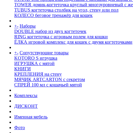
TOWER домик-когтеточка круглый многоуровневый с же
TUBUS когтеточка столбик на угол, стену или пол
КОЛЕСО беговое тренажёр для кошек
+
-
Наборы
DOUBLE набор из двух когтеточек
RING когтеточка c игровым полем для кошки
ЁЛКА игровой комплекс для кошек с двумя когтеточками
+
-
Сопутствующие товары
KOTORO S игрушка
ИГРУШКА с мятой
КНИГИ
КРЕПЛЕНИЯ на стену
МЯЧИК ARTCARTON с секретом
СПРЕЙ 100 мл с кошачьей мятой
Комплексы
ДИСКОНТ
Именная мебель
Фото