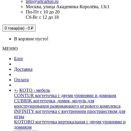
info@artcarton.ru
Москва, улица Академика Королёва, 13с1
Пн-Пт с 10 до 20
Сб-Вс с 12 до 18
0 товар(ов) - 0 ₽
В корзине пусто!
МЕНЮ
Блог
Доставка
Оплата
+
-
КОТО - мебель
CONTUR когтеточка с двумя уровнями и домиком
CUBRIK когтеточка, домик, модуль для
конструирования развивающего игрового комплекса
INFINITY когтеточка с внутренним пространством для
игры
KOTORO когтеточка вертикальная с двумя уровнями и
домиком