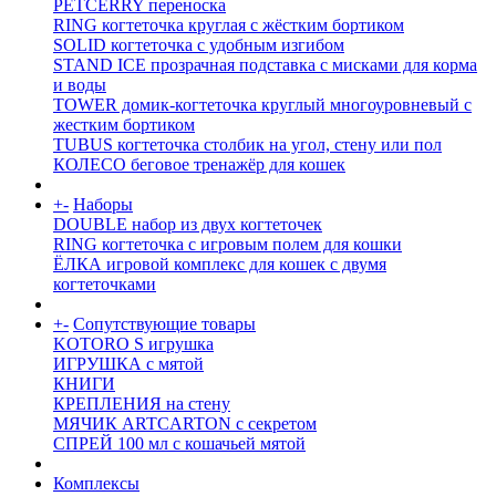
PETCERRY переноска
RING когтеточка круглая с жёстким бортиком
SOLID когтеточка с удобным изгибом
STAND ICE прозрачная подставка с мисками для корма
и воды
TOWER домик-когтеточка круглый многоуровневый с
жестким бортиком
TUBUS когтеточка столбик на угол, стену или пол
КОЛЕСО беговое тренажёр для кошек
+
-
Наборы
DOUBLE набор из двух когтеточек
RING когтеточка c игровым полем для кошки
ЁЛКА игровой комплекс для кошек с двумя
когтеточками
+
-
Сопутствующие товары
KOTORO S игрушка
ИГРУШКА с мятой
КНИГИ
КРЕПЛЕНИЯ на стену
МЯЧИК ARTCARTON с секретом
СПРЕЙ 100 мл с кошачьей мятой
Комплексы