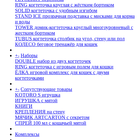
RING когтеточка круглая с жёстким бортиком
SOLID когтеточка с удобным изгибом
STAND ICE прозрачная подставка с мисками для корма
и воды
TOWER домик-когтеточка круглый многоуровневый с
жестким бортиком
TUBUS когтеточка столбик на угол, стену или пол
КОЛЕСО беговое тренажёр для кошек
+
-
Наборы
DOUBLE набор из двух когтеточек
RING когтеточка c игровым полем для кошки
ЁЛКА игровой комплекс для кошек с двумя
когтеточками
+
-
Сопутствующие товары
KOTORO S игрушка
ИГРУШКА с мятой
КНИГИ
КРЕПЛЕНИЯ на стену
МЯЧИК ARTCARTON с секретом
СПРЕЙ 100 мл с кошачьей мятой
Комплексы