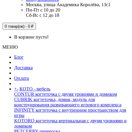
Москва, улица Академика Королёва, 13с1
Пн-Пт с 10 до 20
Сб-Вс с 12 до 18
0 товар(ов) - 0 ₽
В корзине пусто!
МЕНЮ
Блог
Доставка
Оплата
+
-
КОТО - мебель
CONTUR когтеточка с двумя уровнями и домиком
CUBRIK когтеточка, домик, модуль для
конструирования развивающего игрового комплекса
INFINITY когтеточка с внутренним пространством для
игры
KOTORO когтеточка вертикальная с двумя уровнями и
домиком
PETCERRY переноска