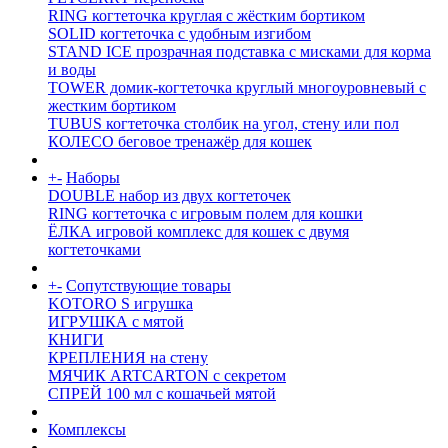
RING когтеточка круглая с жёстким бортиком
SOLID когтеточка с удобным изгибом
STAND ICE прозрачная подставка с мисками для корма
и воды
TOWER домик-когтеточка круглый многоуровневый с
жестким бортиком
TUBUS когтеточка столбик на угол, стену или пол
КОЛЕСО беговое тренажёр для кошек
+
-
Наборы
DOUBLE набор из двух когтеточек
RING когтеточка c игровым полем для кошки
ЁЛКА игровой комплекс для кошек с двумя
когтеточками
+
-
Сопутствующие товары
KOTORO S игрушка
ИГРУШКА с мятой
КНИГИ
КРЕПЛЕНИЯ на стену
МЯЧИК ARTCARTON с секретом
СПРЕЙ 100 мл с кошачьей мятой
Комплексы