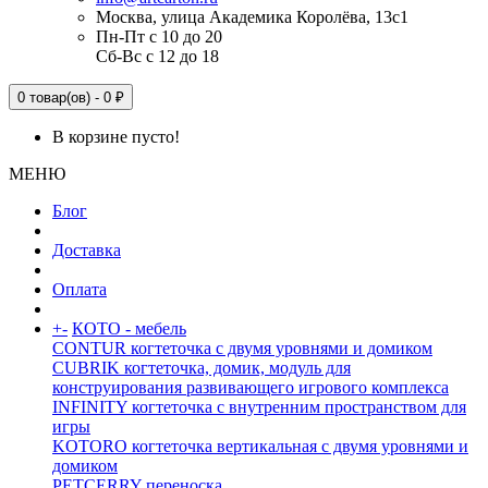
Москва, улица Академика Королёва, 13с1
Пн-Пт с 10 до 20
Сб-Вс с 12 до 18
0 товар(ов) - 0 ₽
В корзине пусто!
МЕНЮ
Блог
Доставка
Оплата
+
-
КОТО - мебель
CONTUR когтеточка с двумя уровнями и домиком
CUBRIK когтеточка, домик, модуль для
конструирования развивающего игрового комплекса
INFINITY когтеточка с внутренним пространством для
игры
KOTORO когтеточка вертикальная с двумя уровнями и
домиком
PETCERRY переноска