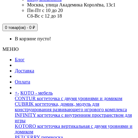
Москва, улица Академика Королёва, 13с1
Пн-Пт с 10 до 20
Сб-Вс с 12 до 18
0 товар(ов) - 0 ₽
В корзине пусто!
МЕНЮ
Блог
Доставка
Оплата
+
-
КОТО - мебель
CONTUR когтеточка с двумя уровнями и домиком
CUBRIK когтеточка, домик, модуль для
конструирования развивающего игрового комплекса
INFINITY когтеточка с внутренним пространством для
игры
KOTORO когтеточка вертикальная с двумя уровнями и
домиком
PETCERRY переноска