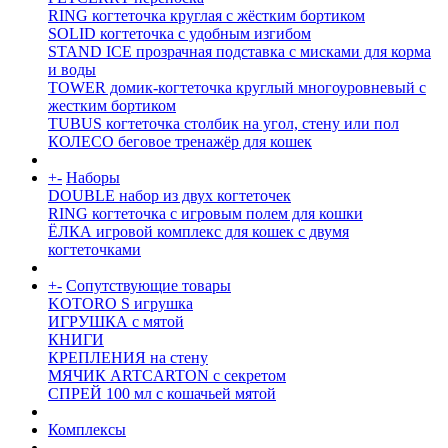
RING когтеточка круглая с жёстким бортиком
SOLID когтеточка с удобным изгибом
STAND ICE прозрачная подставка с мисками для корма
и воды
TOWER домик-когтеточка круглый многоуровневый с
жестким бортиком
TUBUS когтеточка столбик на угол, стену или пол
КОЛЕСО беговое тренажёр для кошек
+
-
Наборы
DOUBLE набор из двух когтеточек
RING когтеточка c игровым полем для кошки
ЁЛКА игровой комплекс для кошек с двумя
когтеточками
+
-
Сопутствующие товары
KOTORO S игрушка
ИГРУШКА с мятой
КНИГИ
КРЕПЛЕНИЯ на стену
МЯЧИК ARTCARTON с секретом
СПРЕЙ 100 мл с кошачьей мятой
Комплексы