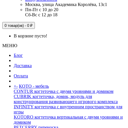
Москва, улица Академика Королёва, 13с1
Пн-Пт с 10 до 20
Сб-Вс с 12 до 18
0 товар(ов) - 0 ₽
В корзине пусто!
МЕНЮ
Блог
Доставка
Оплата
+
-
КОТО - мебель
CONTUR когтеточка с двумя уровнями и домиком
CUBRIK когтеточка, домик, модуль для
конструирования развивающего игрового комплекса
INFINITY когтеточка с внутренним пространством для
игры
KOTORO когтеточка вертикальная с двумя уровнями и
домиком
PETCERRY переноска