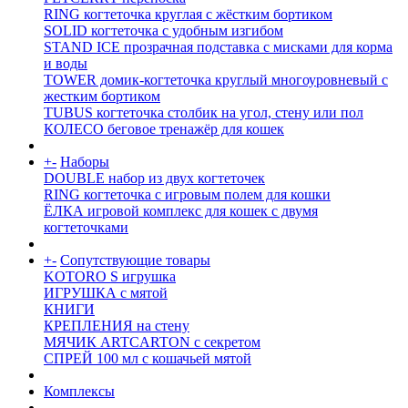
RING когтеточка круглая с жёстким бортиком
SOLID когтеточка с удобным изгибом
STAND ICE прозрачная подставка с мисками для корма
и воды
TOWER домик-когтеточка круглый многоуровневый с
жестким бортиком
TUBUS когтеточка столбик на угол, стену или пол
КОЛЕСО беговое тренажёр для кошек
+
-
Наборы
DOUBLE набор из двух когтеточек
RING когтеточка c игровым полем для кошки
ЁЛКА игровой комплекс для кошек с двумя
когтеточками
+
-
Сопутствующие товары
KOTORO S игрушка
ИГРУШКА с мятой
КНИГИ
КРЕПЛЕНИЯ на стену
МЯЧИК ARTCARTON с секретом
СПРЕЙ 100 мл с кошачьей мятой
Комплексы