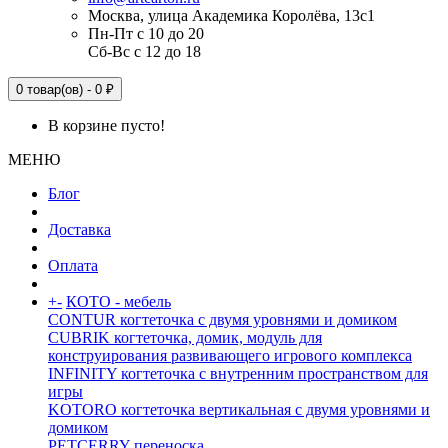
Москва, улица Академика Королёва, 13с1
Пн-Пт с 10 до 20
Сб-Вс с 12 до 18
0 товар(ов) - 0 ₽
В корзине пусто!
МЕНЮ
Блог
Доставка
Оплата
+
-
КОТО - мебель
CONTUR когтеточка с двумя уровнями и домиком
CUBRIK когтеточка, домик, модуль для
конструирования развивающего игрового комплекса
INFINITY когтеточка с внутренним пространством для
игры
KOTORO когтеточка вертикальная с двумя уровнями и
домиком
PETCERRY переноска