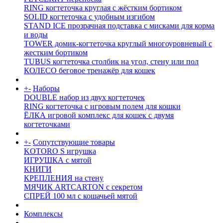
RING когтеточка круглая с жёстким бортиком
SOLID когтеточка с удобным изгибом
STAND ICE прозрачная подставка с мисками для корма
и воды
TOWER домик-когтеточка круглый многоуровневый с
жестким бортиком
TUBUS когтеточка столбик на угол, стену или пол
КОЛЕСО беговое тренажёр для кошек
+
-
Наборы
DOUBLE набор из двух когтеточек
RING когтеточка c игровым полем для кошки
ЁЛКА игровой комплекс для кошек с двумя
когтеточками
+
-
Сопутствующие товары
KOTORO S игрушка
ИГРУШКА с мятой
КНИГИ
КРЕПЛЕНИЯ на стену
МЯЧИК ARTCARTON с секретом
СПРЕЙ 100 мл с кошачьей мятой
Комплексы