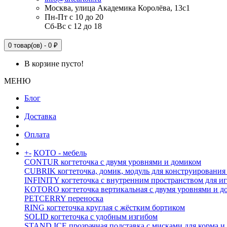
Москва, улица Академика Королёва, 13с1
Пн-Пт с 10 до 20
Сб-Вс с 12 до 18
0 товар(ов) - 0 ₽
В корзине пусто!
МЕНЮ
Блог
Доставка
Оплата
+
-
КОТО - мебель
CONTUR когтеточка с двумя уровнями и домиком
CUBRIK когтеточка, домик, модуль для конструирования
INFINITY когтеточка с внутренним пространством для и
KOTORO когтеточка вертикальная с двумя уровнями и д
PETCERRY переноска
RING когтеточка круглая с жёстким бортиком
SOLID когтеточка с удобным изгибом
STAND ICE прозрачная подставка с мисками для корма и