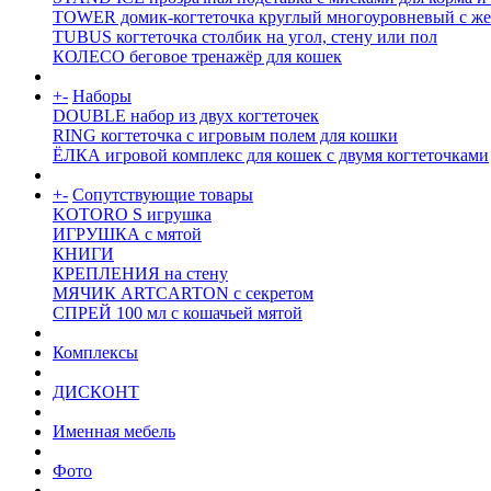
TOWER домик-когтеточка круглый многоуровневый с же
TUBUS когтеточка столбик на угол, стену или пол
КОЛЕСО беговое тренажёр для кошек
+
-
Наборы
DOUBLE набор из двух когтеточек
RING когтеточка c игровым полем для кошки
ЁЛКА игровой комплекс для кошек с двумя когтеточками
+
-
Сопутствующие товары
KOTORO S игрушка
ИГРУШКА с мятой
КНИГИ
КРЕПЛЕНИЯ на стену
МЯЧИК ARTCARTON с секретом
СПРЕЙ 100 мл с кошачьей мятой
Комплексы
ДИСКОНТ
Именная мебель
Фото