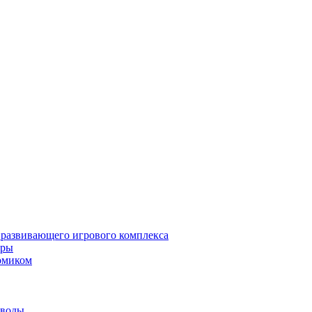
 развивающего игрового комплекса
гры
омиком
 воды