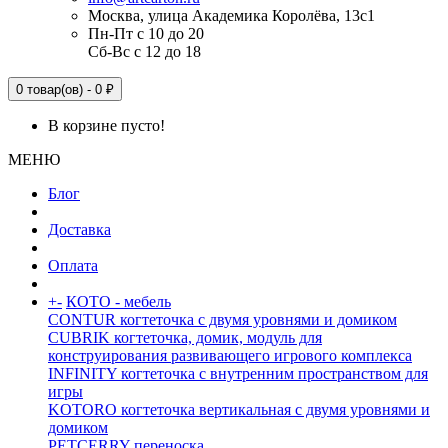
Москва, улица Академика Королёва, 13с1
Пн-Пт с 10 до 20
Сб-Вс с 12 до 18
0 товар(ов) - 0 ₽
В корзине пусто!
МЕНЮ
Блог
Доставка
Оплата
+
-
КОТО - мебель
CONTUR когтеточка с двумя уровнями и домиком
CUBRIK когтеточка, домик, модуль для
конструирования развивающего игрового комплекса
INFINITY когтеточка с внутренним пространством для
игры
KOTORO когтеточка вертикальная с двумя уровнями и
домиком
PETCERRY переноска