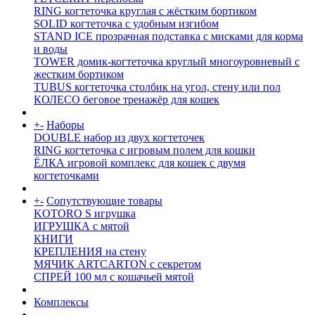
RING когтеточка круглая с жёстким бортиком
SOLID когтеточка с удобным изгибом
STAND ICE прозрачная подставка с мисками для корма
и воды
TOWER домик-когтеточка круглый многоуровневый с
жестким бортиком
TUBUS когтеточка столбик на угол, стену или пол
КОЛЕСО беговое тренажёр для кошек
+
-
Наборы
DOUBLE набор из двух когтеточек
RING когтеточка c игровым полем для кошки
ЁЛКА игровой комплекс для кошек с двумя
когтеточками
+
-
Сопутствующие товары
KOTORO S игрушка
ИГРУШКА с мятой
КНИГИ
КРЕПЛЕНИЯ на стену
МЯЧИК ARTCARTON с секретом
СПРЕЙ 100 мл с кошачьей мятой
Комплексы