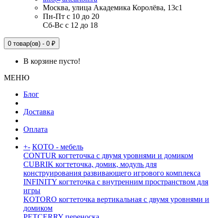
Москва, улица Академика Королёва, 13с1
Пн-Пт с 10 до 20
Сб-Вс с 12 до 18
0 товар(ов) - 0 ₽
В корзине пусто!
МЕНЮ
Блог
Доставка
Оплата
+
-
КОТО - мебель
CONTUR когтеточка с двумя уровнями и домиком
CUBRIK когтеточка, домик, модуль для
конструирования развивающего игрового комплекса
INFINITY когтеточка с внутренним пространством для
игры
KOTORO когтеточка вертикальная с двумя уровнями и
домиком
PETCERRY переноска