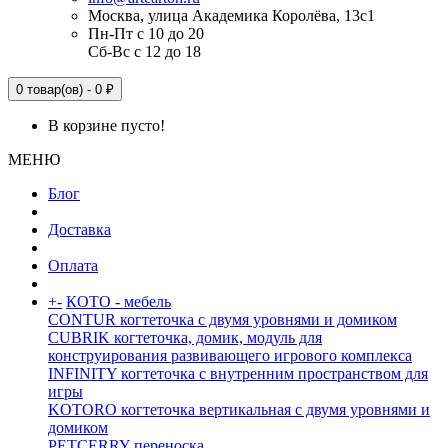
Москва, улица Академика Королёва, 13с1
Пн-Пт с 10 до 20
Сб-Вс с 12 до 18
0 товар(ов) - 0 ₽
В корзине пусто!
МЕНЮ
Блог
Доставка
Оплата
+
-
КОТО - мебель
CONTUR когтеточка с двумя уровнями и домиком
CUBRIK когтеточка, домик, модуль для
конструирования развивающего игрового комплекса
INFINITY когтеточка с внутренним пространством для
игры
KOTORO когтеточка вертикальная с двумя уровнями и
домиком
PETCERRY переноска