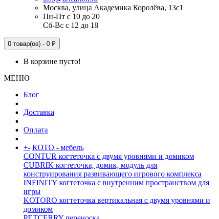
Москва, улица Академика Королёва, 13с1
Пн-Пт с 10 до 20
Сб-Вс с 12 до 18
0 товар(ов) - 0 ₽
В корзине пусто!
МЕНЮ
Блог
Доставка
Оплата
+
-
КОТО - мебель
CONTUR когтеточка с двумя уровнями и домиком
CUBRIK когтеточка, домик, модуль для
конструирования развивающего игрового комплекса
INFINITY когтеточка с внутренним пространством для
игры
KOTORO когтеточка вертикальная с двумя уровнями и
домиком
PETCERRY переноска