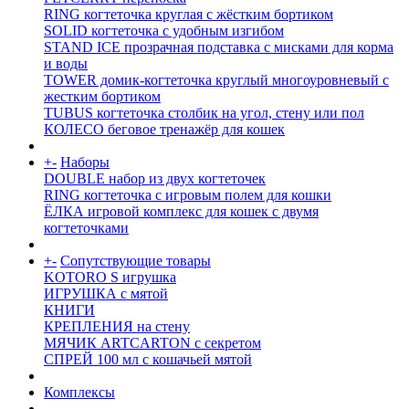
RING когтеточка круглая с жёстким бортиком
SOLID когтеточка с удобным изгибом
STAND ICE прозрачная подставка с мисками для корма
и воды
TOWER домик-когтеточка круглый многоуровневый с
жестким бортиком
TUBUS когтеточка столбик на угол, стену или пол
КОЛЕСО беговое тренажёр для кошек
+
-
Наборы
DOUBLE набор из двух когтеточек
RING когтеточка c игровым полем для кошки
ЁЛКА игровой комплекс для кошек с двумя
когтеточками
+
-
Сопутствующие товары
KOTORO S игрушка
ИГРУШКА с мятой
КНИГИ
КРЕПЛЕНИЯ на стену
МЯЧИК ARTCARTON с секретом
СПРЕЙ 100 мл с кошачьей мятой
Комплексы