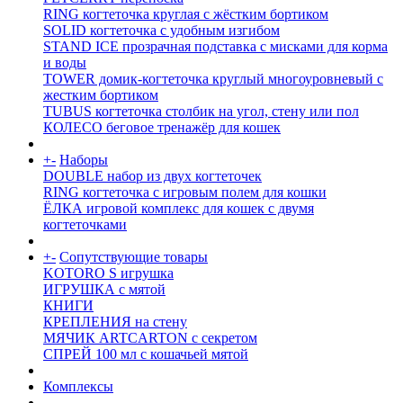
RING когтеточка круглая с жёстким бортиком
SOLID когтеточка с удобным изгибом
STAND ICE прозрачная подставка с мисками для корма
и воды
TOWER домик-когтеточка круглый многоуровневый с
жестким бортиком
TUBUS когтеточка столбик на угол, стену или пол
КОЛЕСО беговое тренажёр для кошек
+
-
Наборы
DOUBLE набор из двух когтеточек
RING когтеточка c игровым полем для кошки
ЁЛКА игровой комплекс для кошек с двумя
когтеточками
+
-
Сопутствующие товары
KOTORO S игрушка
ИГРУШКА с мятой
КНИГИ
КРЕПЛЕНИЯ на стену
МЯЧИК ARTCARTON с секретом
СПРЕЙ 100 мл с кошачьей мятой
Комплексы