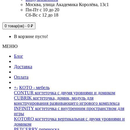
Москва, улица Академика Королёва, 13с1
Пн-Пт с 10 до 20
Сб-Вс с 12 до 18
0 товар(ов) - 0 ₽
В корзине пусто!
МЕНЮ
Блог
Доставка
Оплата
+
-
КОТО - мебель
CONTUR когтеточка с двумя уровнями и домиком
CUBRIK когтеточка, домик, модуль для
конструирования развивающего игрового комплекса
INFINITY когтеточка с внутренним пространством для
игры
KOTORO когтеточка вертикальная с двумя уровнями и
домиком
PETCERRY переноска