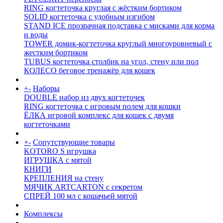
RING когтеточка круглая с жёстким бортиком
SOLID когтеточка с удобным изгибом
STAND ICE прозрачная подставка с мисками для корма
и воды
TOWER домик-когтеточка круглый многоуровневый с
жестким бортиком
TUBUS когтеточка столбик на угол, стену или пол
КОЛЕСО беговое тренажёр для кошек
+
-
Наборы
DOUBLE набор из двух когтеточек
RING когтеточка c игровым полем для кошки
ЁЛКА игровой комплекс для кошек с двумя
когтеточками
+
-
Сопутствующие товары
KOTORO S игрушка
ИГРУШКА с мятой
КНИГИ
КРЕПЛЕНИЯ на стену
МЯЧИК ARTCARTON с секретом
СПРЕЙ 100 мл с кошачьей мятой
Комплексы