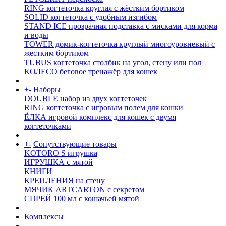
RING когтеточка круглая с жёстким бортиком
SOLID когтеточка с удобным изгибом
STAND ICE прозрачная подставка с мисками для корма
и воды
TOWER домик-когтеточка круглый многоуровневый с
жестким бортиком
TUBUS когтеточка столбик на угол, стену или пол
КОЛЕСО беговое тренажёр для кошек
+
-
Наборы
DOUBLE набор из двух когтеточек
RING когтеточка c игровым полем для кошки
ЁЛКА игровой комплекс для кошек с двумя
когтеточками
+
-
Сопутствующие товары
KOTORO S игрушка
ИГРУШКА с мятой
КНИГИ
КРЕПЛЕНИЯ на стену
МЯЧИК ARTCARTON с секретом
СПРЕЙ 100 мл с кошачьей мятой
Комплексы