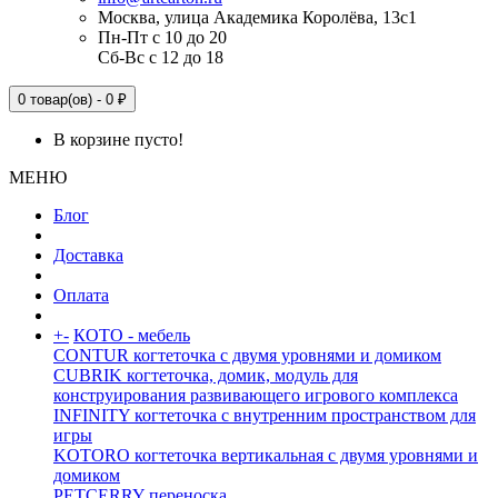
Москва, улица Академика Королёва, 13с1
Пн-Пт с 10 до 20
Сб-Вс с 12 до 18
0 товар(ов) - 0 ₽
В корзине пусто!
МЕНЮ
Блог
Доставка
Оплата
+
-
КОТО - мебель
CONTUR когтеточка с двумя уровнями и домиком
CUBRIK когтеточка, домик, модуль для
конструирования развивающего игрового комплекса
INFINITY когтеточка с внутренним пространством для
игры
KOTORO когтеточка вертикальная с двумя уровнями и
домиком
PETCERRY переноска