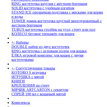
RING когтеточка круглая с жёстким бортиком
SOLID когтеточка с удобным изгибом
STAND ICE прозрачная подставка с мисками для корма
и воды
TOWER домик-когтеточка круглый многоуровневый с
жестким бортиком
TUBUS когтеточка столбик на угол, стену или пол
КОЛЕСО беговое тренажёр для кошек
+
-
Наборы
DOUBLE набор из двух когтеточек
RING когтеточка c игровым полем для кошки
ЁЛКА игровой комплекс для кошек с двумя
когтеточками
+
-
Сопутствующие товары
KOTORO S игрушка
ИГРУШКА с мятой
КНИГИ
КРЕПЛЕНИЯ на стену
МЯЧИК ARTCARTON с секретом
СПРЕЙ 100 мл с кошачьей мятой
Комплексы