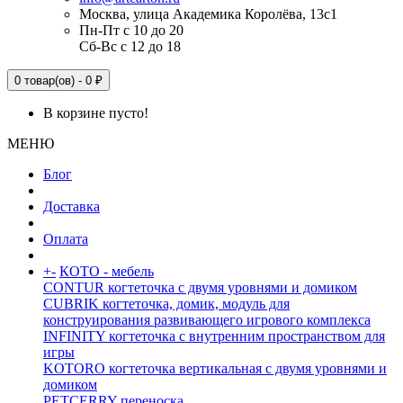
Москва, улица Академика Королёва, 13с1
Пн-Пт с 10 до 20
Сб-Вс с 12 до 18
0 товар(ов) - 0 ₽
В корзине пусто!
МЕНЮ
Блог
Доставка
Оплата
+
-
КОТО - мебель
CONTUR когтеточка с двумя уровнями и домиком
CUBRIK когтеточка, домик, модуль для
конструирования развивающего игрового комплекса
INFINITY когтеточка с внутренним пространством для
игры
KOTORO когтеточка вертикальная с двумя уровнями и
домиком
PETCERRY переноска