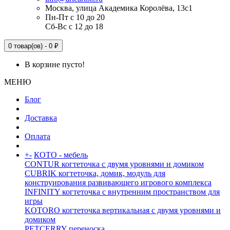
Москва, улица Академика Королёва, 13с1
Пн-Пт с 10 до 20
Сб-Вс с 12 до 18
0 товар(ов) - 0 ₽
В корзине пусто!
МЕНЮ
Блог
Доставка
Оплата
+
-
КОТО - мебель
CONTUR когтеточка с двумя уровнями и домиком
CUBRIK когтеточка, домик, модуль для
конструирования развивающего игрового комплекса
INFINITY когтеточка с внутренним пространством для
игры
KOTORO когтеточка вертикальная с двумя уровнями и
домиком
PETCERRY переноска