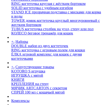
RING когтеточка круглая с жёстким бортиком
SOLID когтеточка с удобным изгибом
STAND ICE прозрачная подставка с мисками для корма
и воды
TOWER домик-когтеточка круглый многоуровневый с
жестким бортиком
TUBUS когтеточка столбик на угол, стену или пол
КОЛЕСО беговое тренажёр для кошек
+
-
Наборы
DOUBLE набор из двух когтеточек
RING когтеточка c игровым полем для кошки
ЁЛКА игровой комплекс для кошек с двумя
когтеточками
+
-
Сопутствующие товары
KOTORO S игрушка
ИГРУШКА с мятой
КНИГИ
КРЕПЛЕНИЯ на стену
МЯЧИК ARTCARTON с секретом
СПРЕЙ 100 мл с кошачьей мятой
Комплексы