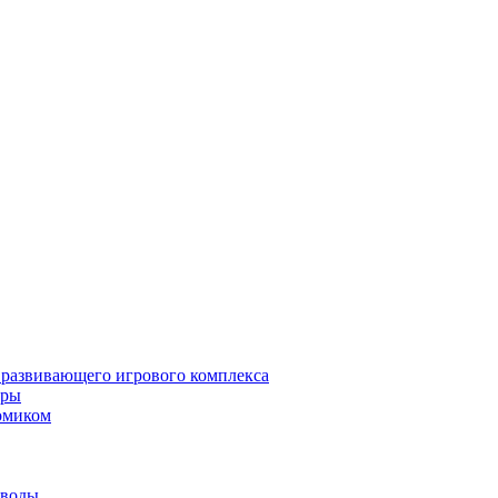
 развивающего игрового комплекса
гры
омиком
 воды