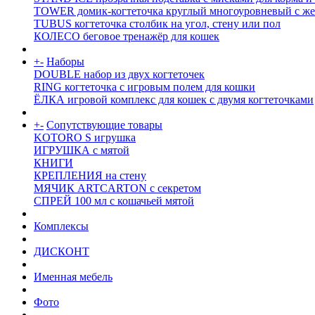
TOWER домик-когтеточка круглый многоуровневый с же
TUBUS когтеточка столбик на угол, стену или пол
КОЛЕСО беговое тренажёр для кошек
+
-
Наборы
DOUBLE набор из двух когтеточек
RING когтеточка c игровым полем для кошки
ЁЛКА игровой комплекс для кошек с двумя когтеточками
+
-
Сопутствующие товары
KOTORO S игрушка
ИГРУШКА с мятой
КНИГИ
КРЕПЛЕНИЯ на стену
МЯЧИК ARTCARTON с секретом
СПРЕЙ 100 мл с кошачьей мятой
Комплексы
ДИСКОНТ
Именная мебель
Фото