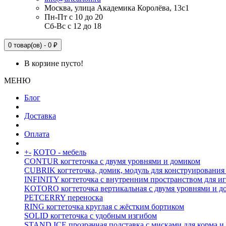
Москва, улица Академика Королёва, 13с1
Пн-Пт с 10 до 20
Сб-Вс с 12 до 18
0 товар(ов) - 0 ₽
В корзине пусто!
МЕНЮ
Блог
Доставка
Оплата
+
-
КОТО - мебель
CONTUR когтеточка с двумя уровнями и домиком
CUBRIK когтеточка, домик, модуль для конструирования
INFINITY когтеточка с внутренним пространством для и
KOTORO когтеточка вертикальная с двумя уровнями и д
PETCERRY переноска
RING когтеточка круглая с жёстким бортиком
SOLID когтеточка с удобным изгибом
STAND ICE прозрачная подставка с мисками для корма и