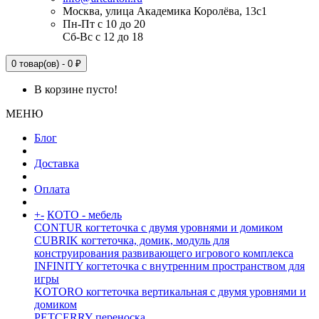
Москва, улица Академика Королёва, 13с1
Пн-Пт с 10 до 20
Сб-Вс с 12 до 18
0 товар(ов) - 0 ₽
В корзине пусто!
МЕНЮ
Блог
Доставка
Оплата
+
-
КОТО - мебель
CONTUR когтеточка с двумя уровнями и домиком
CUBRIK когтеточка, домик, модуль для
конструирования развивающего игрового комплекса
INFINITY когтеточка с внутренним пространством для
игры
KOTORO когтеточка вертикальная с двумя уровнями и
домиком
PETCERRY переноска