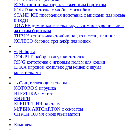
RING когтеточка круглая с жёстким бортиком
SOLID когтеточка с удобным изгибом
STAND ICE прозрачная подставка с мисками для корма
и воды
TOWER домик-когтеточка круглый многоуровневый с
жестким бортиком
TUBUS когтеточка столбик на угол, стену или пол
КОЛЕСО беговое тренажёр для кошек
+
-
Наборы
DOUBLE набор из двух когтеточек
RING когтеточка c игровым полем для кошки
ЁЛКА игровой комплекс для кошек с двумя
когтеточками
+
-
Сопутствующие товары
KOTORO S игрушка
ИГРУШКА с мятой
КНИГИ
КРЕПЛЕНИЯ на стену
МЯЧИК ARTCARTON с секретом
СПРЕЙ 100 мл с кошачьей мятой
Комплексы