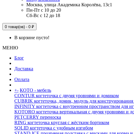
Москва, улица Академика Королёва, 13с1
Пн-Пт с 10 до 20
Сб-Вс с 12 до 18
0 товар(ов) - 0 ₽
В корзине пусто!
МЕНЮ
Блог
Доставка
Оплата
+
-
КОТО - мебель
CONTUR когтеточка с двумя уровнями и домиком
CUBRIK когтеточка, домик, модуль для конструирования
INFINITY когтеточка с внутренним пространством для и
KOTORO когтеточка вертикальная с двумя уровнями и д
PETCERRY переноска
RING когтеточка круглая с жёстким бортиком
SOLID когтеточка с удобным изгибом
STAND ICE прозрачная подставка с мисками для корма и