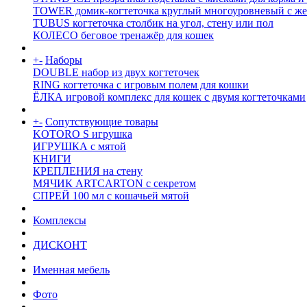
TOWER домик-когтеточка круглый многоуровневый с же
TUBUS когтеточка столбик на угол, стену или пол
КОЛЕСО беговое тренажёр для кошек
+
-
Наборы
DOUBLE набор из двух когтеточек
RING когтеточка c игровым полем для кошки
ЁЛКА игровой комплекс для кошек с двумя когтеточками
+
-
Сопутствующие товары
KOTORO S игрушка
ИГРУШКА с мятой
КНИГИ
КРЕПЛЕНИЯ на стену
МЯЧИК ARTCARTON с секретом
СПРЕЙ 100 мл с кошачьей мятой
Комплексы
ДИСКОНТ
Именная мебель
Фото