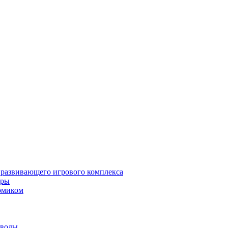
 развивающего игрового комплекса
гры
омиком
 воды