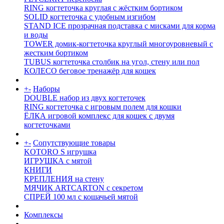
RING когтеточка круглая с жёстким бортиком
SOLID когтеточка с удобным изгибом
STAND ICE прозрачная подставка с мисками для корма
и воды
TOWER домик-когтеточка круглый многоуровневый с
жестким бортиком
TUBUS когтеточка столбик на угол, стену или пол
КОЛЕСО беговое тренажёр для кошек
+
-
Наборы
DOUBLE набор из двух когтеточек
RING когтеточка c игровым полем для кошки
ЁЛКА игровой комплекс для кошек с двумя
когтеточками
+
-
Сопутствующие товары
KOTORO S игрушка
ИГРУШКА с мятой
КНИГИ
КРЕПЛЕНИЯ на стену
МЯЧИК ARTCARTON с секретом
СПРЕЙ 100 мл с кошачьей мятой
Комплексы