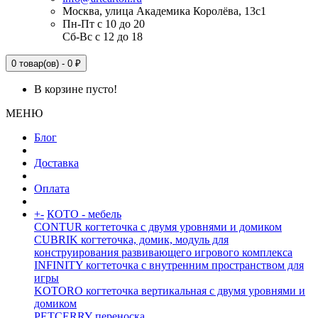
Москва, улица Академика Королёва, 13с1
Пн-Пт с 10 до 20
Сб-Вс с 12 до 18
0 товар(ов) - 0 ₽
В корзине пусто!
МЕНЮ
Блог
Доставка
Оплата
+
-
КОТО - мебель
CONTUR когтеточка с двумя уровнями и домиком
CUBRIK когтеточка, домик, модуль для
конструирования развивающего игрового комплекса
INFINITY когтеточка с внутренним пространством для
игры
KOTORO когтеточка вертикальная с двумя уровнями и
домиком
PETCERRY переноска