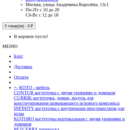
Москва, улица Академика Королёва, 13с1
Пн-Пт с 10 до 20
Сб-Вс с 12 до 18
0 товар(ов) - 0 ₽
В корзине пусто!
МЕНЮ
Блог
Доставка
Оплата
+
-
КОТО - мебель
CONTUR когтеточка с двумя уровнями и домиком
CUBRIK когтеточка, домик, модуль для
конструирования развивающего игрового комплекса
INFINITY когтеточка с внутренним пространством для
игры
KOTORO когтеточка вертикальная с двумя уровнями и
домиком
PETCERRY переноска