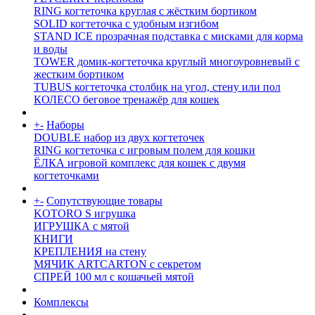
RING когтеточка круглая с жёстким бортиком
SOLID когтеточка с удобным изгибом
STAND ICE прозрачная подставка с мисками для корма
и воды
TOWER домик-когтеточка круглый многоуровневый с
жестким бортиком
TUBUS когтеточка столбик на угол, стену или пол
КОЛЕСО беговое тренажёр для кошек
+
-
Наборы
DOUBLE набор из двух когтеточек
RING когтеточка c игровым полем для кошки
ЁЛКА игровой комплекс для кошек с двумя
когтеточками
+
-
Сопутствующие товары
KOTORO S игрушка
ИГРУШКА с мятой
КНИГИ
КРЕПЛЕНИЯ на стену
МЯЧИК ARTCARTON с секретом
СПРЕЙ 100 мл с кошачьей мятой
Комплексы