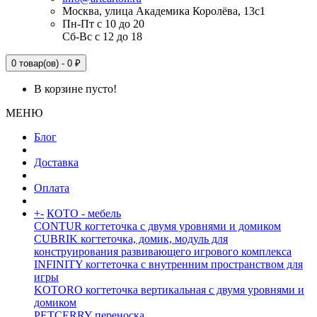
Москва, улица Академика Королёва, 13с1
Пн-Пт с 10 до 20
Сб-Вс с 12 до 18
0 товар(ов) - 0 ₽
В корзине пусто!
МЕНЮ
Блог
Доставка
Оплата
+
-
КОТО - мебель
CONTUR когтеточка с двумя уровнями и домиком
CUBRIK когтеточка, домик, модуль для
конструирования развивающего игрового комплекса
INFINITY когтеточка с внутренним пространством для
игры
KOTORO когтеточка вертикальная с двумя уровнями и
домиком
PETCERRY переноска