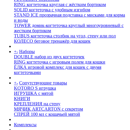
RING когтеточка круглая с жёстким бортиком
SOLID когтеточка с удобным изгибом
STAND ICE прозрачная подставка с мисками для корма
и воды
TOWER домик-когтеточка круглый многоуровневый с
жестким бортиком
TUBUS когтеточка столбик на угол, стену или пол
КОЛЕСО беговое тренажёр для кошек
+
-
Наборы
DOUBLE набор из двух когтеточек
RING когтеточка c игровым полем для кошки
ЁЛКА игровой комплекс для кошек с двумя
когтеточками
+
-
Сопутствующие товары
KOTORO S игрушка
ИГРУШКА с мятой
КНИГИ
КРЕПЛЕНИЯ на стену
МЯЧИК ARTCARTON с секретом
СПРЕЙ 100 мл с кошачьей мятой
Комплексы