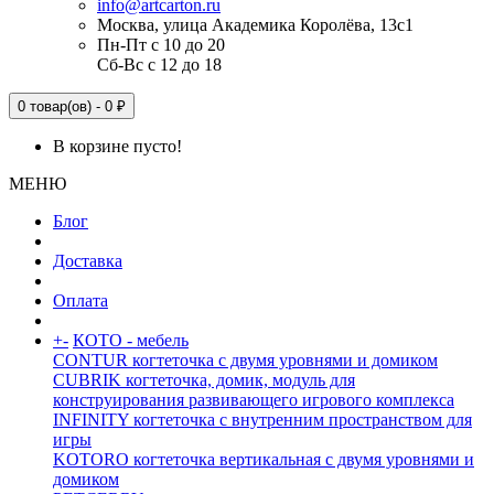
info@artcarton.ru
Москва, улица Академика Королёва, 13с1
Пн-Пт с 10 до 20
Сб-Вс с 12 до 18
0 товар(ов) - 0 ₽
В корзине пусто!
МЕНЮ
Блог
Доставка
Оплата
+
-
КОТО - мебель
CONTUR когтеточка с двумя уровнями и домиком
CUBRIK когтеточка, домик, модуль для
конструирования развивающего игрового комплекса
INFINITY когтеточка с внутренним пространством для
игры
KOTORO когтеточка вертикальная с двумя уровнями и
домиком