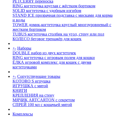
PETCERRY переноска
RING когтеточка круглая с жёстким бортиком
SOLID когтеточка с удобным изгибом
STAND ICE прозрачная подставка с мисками для корма
и воды
TOWER домик-когтеточка круглый многоуровневый с
жестким бортиком
TUBUS когтеточка столбик на угол, стену или пол
КОЛЕСО беговое тренажёр для кошек
+
-
Наборы
DOUBLE набор из двух когтеточек
RING когтеточка c игровым полем для кошки
ЁЛКА игровой комплекс для кошек с двумя
когтеточками
+
-
Сопутствующие товары
KOTORO S игрушка
ИГРУШКА с мятой
КНИГИ
КРЕПЛЕНИЯ на стену
МЯЧИК ARTCARTON с секретом
СПРЕЙ 100 мл с кошачьей мятой
Комплексы