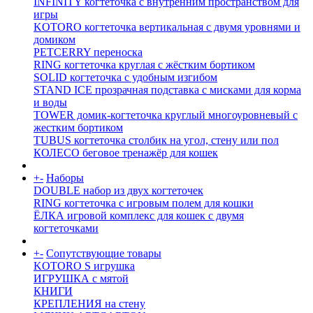
INFINITY когтеточка с внутренним пространством для
игры
KOTORO когтеточка вертикальная с двумя уровнями и
домиком
PETCERRY переноска
RING когтеточка круглая с жёстким бортиком
SOLID когтеточка с удобным изгибом
STAND ICE прозрачная подставка с мисками для корма
и воды
TOWER домик-когтеточка круглый многоуровневый с
жестким бортиком
TUBUS когтеточка столбик на угол, стену или пол
КОЛЕСО беговое тренажёр для кошек
+
-
Наборы
DOUBLE набор из двух когтеточек
RING когтеточка c игровым полем для кошки
ЁЛКА игровой комплекс для кошек с двумя
когтеточками
+
-
Сопутствующие товары
KOTORO S игрушка
ИГРУШКА с мятой
КНИГИ
КРЕПЛЕНИЯ на стену