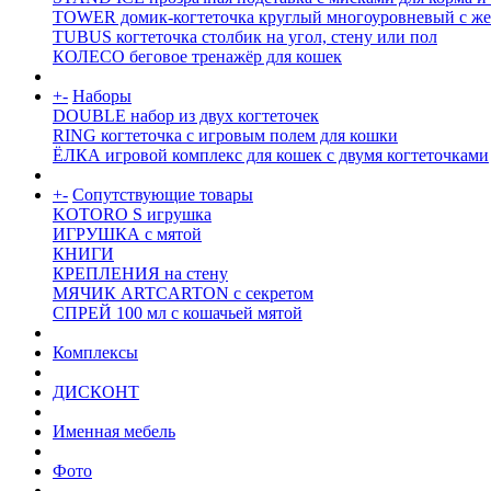
TOWER домик-когтеточка круглый многоуровневый с же
TUBUS когтеточка столбик на угол, стену или пол
КОЛЕСО беговое тренажёр для кошек
+
-
Наборы
DOUBLE набор из двух когтеточек
RING когтеточка c игровым полем для кошки
ЁЛКА игровой комплекс для кошек с двумя когтеточками
+
-
Сопутствующие товары
KOTORO S игрушка
ИГРУШКА с мятой
КНИГИ
КРЕПЛЕНИЯ на стену
МЯЧИК ARTCARTON с секретом
СПРЕЙ 100 мл с кошачьей мятой
Комплексы
ДИСКОНТ
Именная мебель
Фото