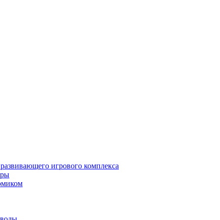
 развивающего игрового комплекса
гры
омиком
 воды