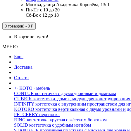
Москва, улица Академика Королёва, 13с1
Пн-Пт с 10 до 20
Сб-Вс с 12 до 18
0 товар(ов) - 0 ₽
В корзине пусто!
МЕНЮ
Блог
Доставка
Оплата
+
-
КОТО - мебель
CONTUR когтеточка с двумя уровнями и домиком
CUBRIK когтеточка, домик, модуль для конструирования
INFINITY когтеточка с внутренним пространством для и
KOTORO когтеточка вертикальная с двумя уровнями и д
PETCERRY переноска
RING когтеточка круглая с жёстким бортиком
SOLID когтеточка с удобным изгибом
STAND ICE прозрачная подставка с мисками для корма и