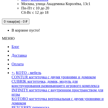
Москва, улица Академика Королёва, 13с1
Пн-Пт с 10 до 20
Сб-Вс с 12 до 18
0 товар(ов) - 0 ₽
В корзине пусто!
МЕНЮ
Блог
Доставка
Оплата
+
-
КОТО - мебель
CONTUR когтеточка с двумя уровнями и домиком
CUBRIK когтеточка, домик, модуль для
конструирования развивающего игрового комплекса
INFINITY когтеточка с внутренним пространством для
игры
KOTORO когтеточка вертикальная с двумя уровнями и
домиком
PETCERRY переноска