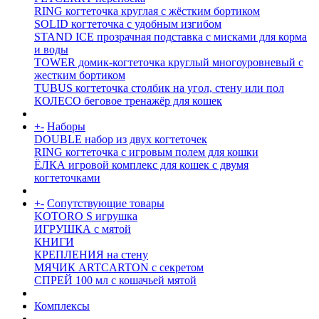
RING когтеточка круглая с жёстким бортиком
SOLID когтеточка с удобным изгибом
STAND ICE прозрачная подставка с мисками для корма
и воды
TOWER домик-когтеточка круглый многоуровневый с
жестким бортиком
TUBUS когтеточка столбик на угол, стену или пол
КОЛЕСО беговое тренажёр для кошек
+
-
Наборы
DOUBLE набор из двух когтеточек
RING когтеточка c игровым полем для кошки
ЁЛКА игровой комплекс для кошек с двумя
когтеточками
+
-
Сопутствующие товары
KOTORO S игрушка
ИГРУШКА с мятой
КНИГИ
КРЕПЛЕНИЯ на стену
МЯЧИК ARTCARTON с секретом
СПРЕЙ 100 мл с кошачьей мятой
Комплексы