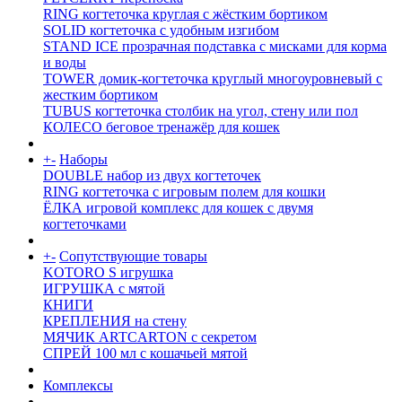
RING когтеточка круглая с жёстким бортиком
SOLID когтеточка с удобным изгибом
STAND ICE прозрачная подставка с мисками для корма
и воды
TOWER домик-когтеточка круглый многоуровневый с
жестким бортиком
TUBUS когтеточка столбик на угол, стену или пол
КОЛЕСО беговое тренажёр для кошек
+
-
Наборы
DOUBLE набор из двух когтеточек
RING когтеточка c игровым полем для кошки
ЁЛКА игровой комплекс для кошек с двумя
когтеточками
+
-
Сопутствующие товары
KOTORO S игрушка
ИГРУШКА с мятой
КНИГИ
КРЕПЛЕНИЯ на стену
МЯЧИК ARTCARTON с секретом
СПРЕЙ 100 мл с кошачьей мятой
Комплексы