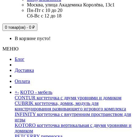
Москва, улица Академика Королёва, 13с1
Пн-Пт с 10 до 20
Сб-Вс с 12 до 18
0 товар(ов) - 0 ₽
В корзине пусто!
МЕНЮ
Блог
Доставка
Оплата
+
-
КОТО - мебель
CONTUR когтеточка с двумя уровнями и домиком
CUBRIK когтеточка, домик, модуль для
конструирования развивающего игрового комплекса
INFINITY когтеточка с внутренним пространством для
игры
KOTORO когтеточка вертикальная с двумя уровнями и
домиком
PETCERRY переноска