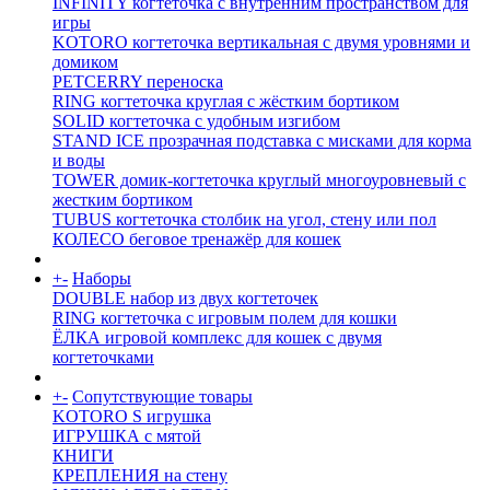
INFINITY когтеточка с внутренним пространством для
игры
KOTORO когтеточка вертикальная с двумя уровнями и
домиком
PETCERRY переноска
RING когтеточка круглая с жёстким бортиком
SOLID когтеточка с удобным изгибом
STAND ICE прозрачная подставка с мисками для корма
и воды
TOWER домик-когтеточка круглый многоуровневый с
жестким бортиком
TUBUS когтеточка столбик на угол, стену или пол
КОЛЕСО беговое тренажёр для кошек
+
-
Наборы
DOUBLE набор из двух когтеточек
RING когтеточка c игровым полем для кошки
ЁЛКА игровой комплекс для кошек с двумя
когтеточками
+
-
Сопутствующие товары
KOTORO S игрушка
ИГРУШКА с мятой
КНИГИ
КРЕПЛЕНИЯ на стену