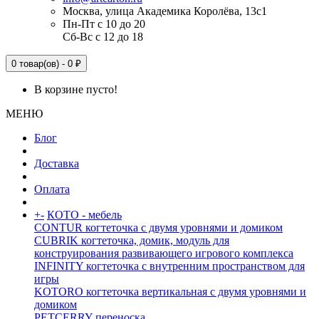
Москва, улица Академика Королёва, 13с1
Пн-Пт с 10 до 20
Сб-Вс с 12 до 18
0 товар(ов) - 0 ₽
В корзине пусто!
МЕНЮ
Блог
Доставка
Оплата
+
-
КОТО - мебель
CONTUR когтеточка с двумя уровнями и домиком
CUBRIK когтеточка, домик, модуль для
конструирования развивающего игрового комплекса
INFINITY когтеточка с внутренним пространством для
игры
KOTORO когтеточка вертикальная с двумя уровнями и
домиком
PETCERRY переноска