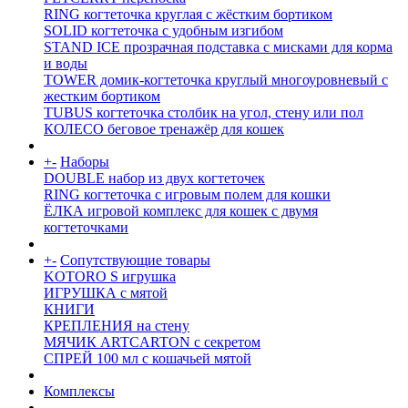
RING когтеточка круглая с жёстким бортиком
SOLID когтеточка с удобным изгибом
STAND ICE прозрачная подставка с мисками для корма
и воды
TOWER домик-когтеточка круглый многоуровневый с
жестким бортиком
TUBUS когтеточка столбик на угол, стену или пол
КОЛЕСО беговое тренажёр для кошек
+
-
Наборы
DOUBLE набор из двух когтеточек
RING когтеточка c игровым полем для кошки
ЁЛКА игровой комплекс для кошек с двумя
когтеточками
+
-
Сопутствующие товары
KOTORO S игрушка
ИГРУШКА с мятой
КНИГИ
КРЕПЛЕНИЯ на стену
МЯЧИК ARTCARTON с секретом
СПРЕЙ 100 мл с кошачьей мятой
Комплексы