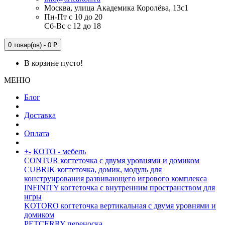
Москва, улица Академика Королёва, 13с1
Пн-Пт с 10 до 20
Сб-Вс с 12 до 18
0 товар(ов) - 0 ₽
В корзине пусто!
МЕНЮ
Блог
Доставка
Оплата
+
-
КОТО - мебель
CONTUR когтеточка с двумя уровнями и домиком
CUBRIK когтеточка, домик, модуль для
конструирования развивающего игрового комплекса
INFINITY когтеточка с внутренним пространством для
игры
KOTORO когтеточка вертикальная с двумя уровнями и
домиком
PETCERRY переноска