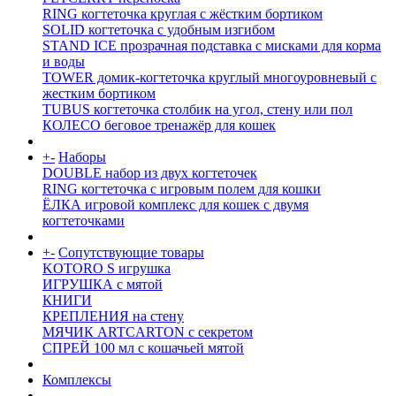
RING когтеточка круглая с жёстким бортиком
SOLID когтеточка с удобным изгибом
STAND ICE прозрачная подставка с мисками для корма
и воды
TOWER домик-когтеточка круглый многоуровневый с
жестким бортиком
TUBUS когтеточка столбик на угол, стену или пол
КОЛЕСО беговое тренажёр для кошек
+
-
Наборы
DOUBLE набор из двух когтеточек
RING когтеточка c игровым полем для кошки
ЁЛКА игровой комплекс для кошек с двумя
когтеточками
+
-
Сопутствующие товары
KOTORO S игрушка
ИГРУШКА с мятой
КНИГИ
КРЕПЛЕНИЯ на стену
МЯЧИК ARTCARTON с секретом
СПРЕЙ 100 мл с кошачьей мятой
Комплексы